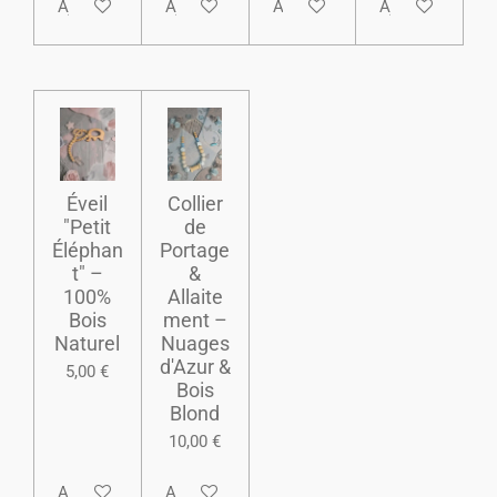
Ajouter au panier
Ajouter au panier
Ajouter au panier
Ajouter au pani
Éveil
​Collier
"Petit
de
Éléphan
Portage
t" –
&
100%
Allaite
Bois
ment –
Naturel
Nuages
d'Azur &
5,00 €
Bois
Blond
10,00 €
Ajouter au panier
Ajouter au panier