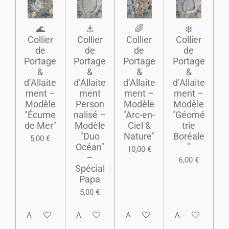
​🌊
​⚓
​🌈
​❄️
Collier
Collier
Collier
Collier
de
de
de
de
Portage
Portage
Portage
Portage
&
&
&
&
d’Allaite
d’Allaite
d’Allaite
d’Allaite
ment –
ment
ment –
ment –
Modèle
Person
Modèle
Modèle
"Écume
nalisé –
"Arc-en-
"Géomé
de Mer"
Modèle
Ciel &
trie
"Duo
Nature"
Boréale
5,00 €
Océan"
"
10,00 €
–
6,00 €
Spécial
Papa
5,00 €
Ajouter au panier
Ajouter au panier
Ajouter au panier
Ajouter au pani