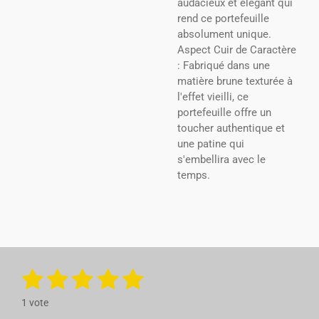
audacieux et élégant qui
rend ce portefeuille
absolument unique.
Aspect Cuir de Caractère
: Fabriqué dans une
matière brune texturée à
l'effet vieilli, ce
portefeuille offre un
toucher authentique et
une patine qui
s'embellira avec le
temps.
1
2
3
4
5
E
É
n
v
é
é
é
é
é
v
1 vote
a
o
y