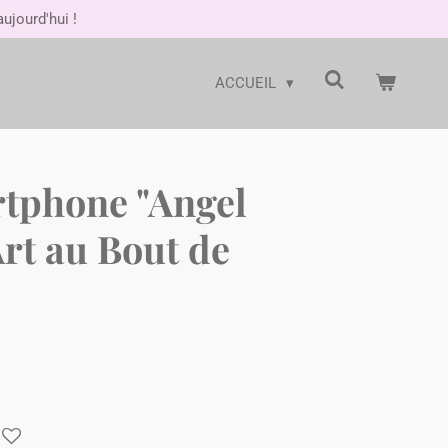
jourd'hui !
ACCUEIL
rtphone "Angel
Art au Bout de