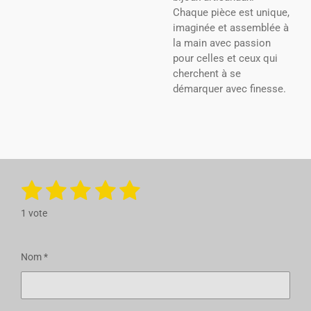
Chaque pièce est unique,
imaginée et assemblée à
la main avec passion
pour celles et ceux qui
cherchent à se
démarquer avec finesse.
1
2
3
4
5
E
É
n
v
é
é
é
é
é
v
1 vote
a
o
t
t
t
t
t
y
l
e
u
o
o
o
o
o
r
Nom *
a
l
i
i
i
i
i
t
'
é
i
l
l
l
l
l
v
o
a