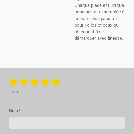
Chaque pièce est unique,
imaginée et assemblée à
la main avec passion
pour celles et ceux qui
cherchent à se
démarquer avec finesse.
1
2
3
4
5
E
É
n
v
é
é
é
é
é
v
1 vote
a
o
t
t
t
t
t
y
l
e
u
o
o
o
o
o
r
Nom *
a
l
i
i
i
i
i
t
'
é
i
l
l
l
l
l
v
o
a