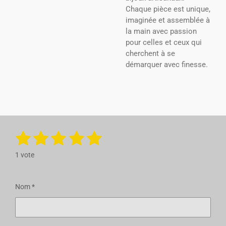
Chaque pièce est unique,
imaginée et assemblée à
la main avec passion
pour celles et ceux qui
cherchent à se
démarquer avec finesse.
1
2
3
4
5
E
É
n
v
é
é
é
é
é
v
1 vote
a
o
t
t
t
t
t
y
l
e
u
o
o
o
o
o
r
Nom *
a
l
i
i
i
i
i
t
'
é
i
l
l
l
l
l
v
o
a