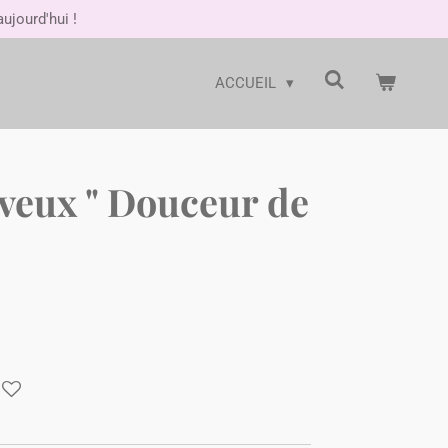
jourd'hui !
ACCUEIL
eveux " Douceur de