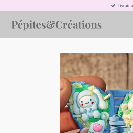
Livraiso
Passer
au
contenu
Pépites&Créations
principal