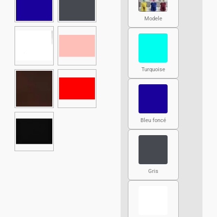
Modele
Turquoise
Bleu foncé
Gris