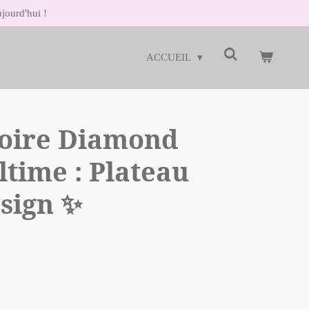
ourd'hui !
ACCUEIL
soire Diamond
ltime : Plateau
sign ✨