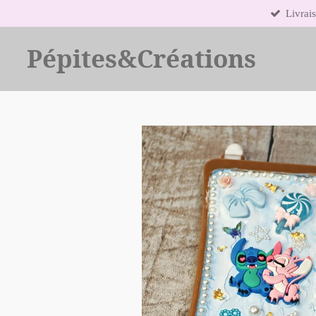
Livrais
Passer
au
contenu
Pépites&Créations
principal