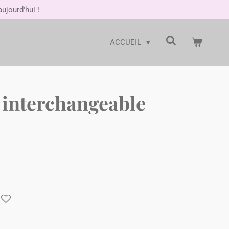
jourd'hui !
ACCUEIL
 interchangeable