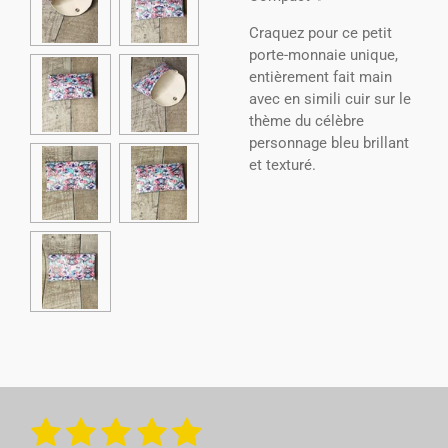
Craquez pour ce petit
porte-monnaie unique,
entièrement fait main
avec en simili cuir sur le
thème du célèbre
personnage bleu brillant
et texturé.
1
2
3
4
5
E
É
n
v