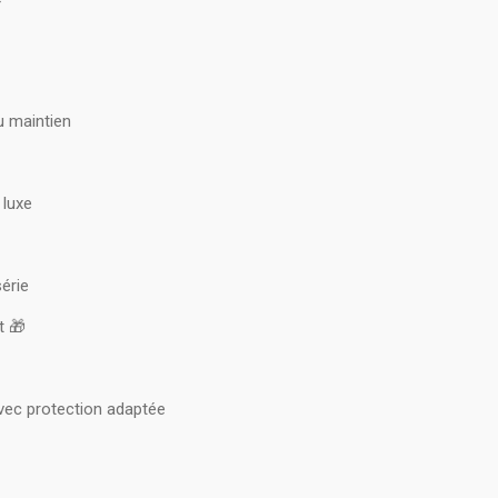
u maintien
 luxe
série
t 🎁
avec protection adaptée