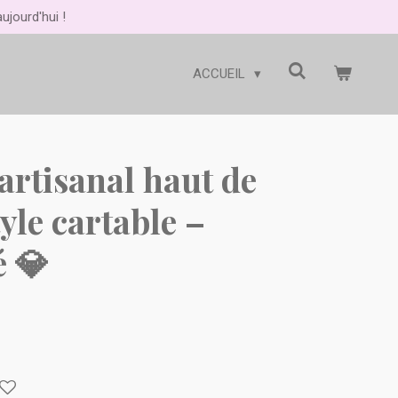
jourd'hui !
ACCUEIL
artisanal haut de
le cartable –
é 💎