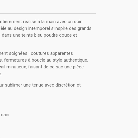
entièrement réalisé à la main avec un soin
èle au design intemporel s’inspire des grands
té dans une teinte bleu poudré douce et
ement soignées : coutures apparentes
s, fermetures à boucle au style authentique.
ail minutieux, faisant de ce sac une pièce
e.
our sublimer une tenue avec discrétion et
 main
é